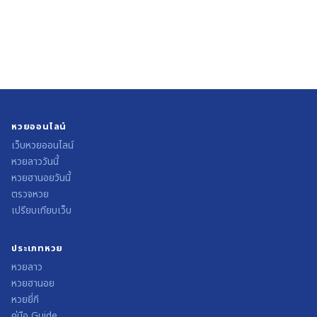
หวยออนไลน์
เว็บหวยออนไลน์
หวยลาววันนี้
หวยฮานอยวันนี้
ตรวจหวย
เปรียบเทียบเว็บ
ประเภทหวย
หวยลาว
หวยฮานอย
หวยยี่กี
คู่มือ Guide