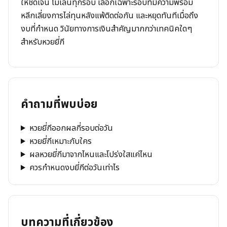
ให้ชัดเจน ไม่เล่นทุกรอบ เลือกเฉพาะรอบที่มีความพร้อม
หลีกเลี่ยงการไล่ทุนหลังแพ้ติดต่อกัน และหยุดทันทีเมื่อถึง
งบที่กำหนด วินัยทางการเงินสำคัญมากกว่าเทคนิคใดๆ
สำหรับหวยยี่กี
คำถามที่พบบ่อย
หวยยี่กีออกผลกี่รอบต่อวัน
หวยยี่กีเหมาะกับใคร
ผลหวยยี่กีมาจากไหนและโปร่งใสแค่ไหน
ควรกำหนดงบยี่กีต่อวันเท่าไร
บทความที่เกี่ยวข้อง