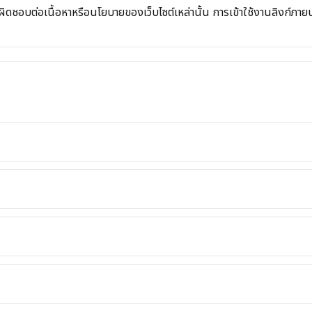
รับผิดชอบต่อเนื้อหาหรือนโยบายของเว็บไซต์เหล่านั้น การเข้าใช้งานลิงก์ภ