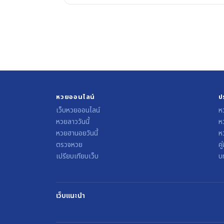
หวยออนไลน์
ป
เว็บหวยออนไลน์
ห
หวยลาววันนี้
ห
หวยฮานอยวันนี้
หว
ตรวจหวย
คู
เปรียบเทียบเว็บ
บ
เว็บแนะนำ