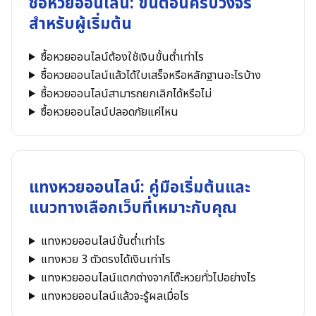
ซื้อหวยออนไลน์: ขั้นตอนครบวงจร
สำหรับผู้เริ่มต้น
ซื้อหวยออนไลน์ต้องใช้เงินขั้นต่ำเท่าไร
ซื้อหวยออนไลน์แล้วได้ใบเสร็จหรือหลักฐานอะไรบ้าง
ซื้อหวยออนไลน์สามารถยกเลิกได้หรือไม่
ซื้อหวยออนไลน์ปลอดภัยแค่ไหน
แทงหวยออนไลน์: คู่มือเริ่มต้นและ
แนวทางเลือกเว็บที่เหมาะกับคุณ
แทงหวยออนไลน์ขั้นต่ำเท่าไร
แทงหวย 3 ตัวตรงได้เงินเท่าไร
แทงหวยออนไลน์แตกต่างจากโต๊ะหวยทั่วไปอย่างไร
แทงหวยออนไลน์แล้วจะรู้ผลเมื่อไร