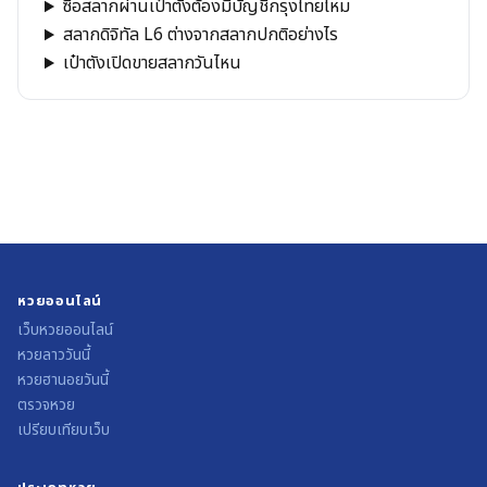
ซื้อสลากผ่านเป๋าตังต้องมีบัญชีกรุงไทยไหม
สลากดิจิทัล L6 ต่างจากสลากปกติอย่างไร
เป๋าตังเปิดขายสลากวันไหน
หวยออนไลน์
เว็บหวยออนไลน์
หวยลาววันนี้
หวยฮานอยวันนี้
ตรวจหวย
เปรียบเทียบเว็บ