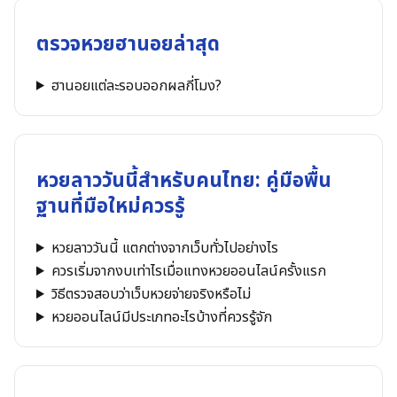
ตรวจหวยฮานอยล่าสุด
ฮานอยแต่ละรอบออกผลกี่โมง?
หวยลาววันนี้สำหรับคนไทย: คู่มือพื้น
ฐานที่มือใหม่ควรรู้
หวยลาววันนี้ แตกต่างจากเว็บทั่วไปอย่างไร
ควรเริ่มจากงบเท่าไรเมื่อแทงหวยออนไลน์ครั้งแรก
วิธีตรวจสอบว่าเว็บหวยจ่ายจริงหรือไม่
หวยออนไลน์มีประเภทอะไรบ้างที่ควรรู้จัก