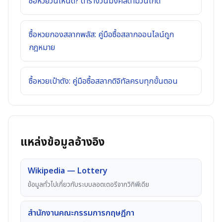
ซื้อหวยวันไหนดี? ตารางวันมงคลตามวันเกิด
ซื้อหวยกองสลากพลัส: คู่มือซื้อสลากออนไลน์ถูก
กฎหมาย
ซื้อหวยเป๋าตัง: คู่มือซื้อสลากดิจิทัลครบทุกขั้นตอน
แหล่งข้อมูลอ้างอิง
Wikipedia — Lottery
ข้อมูลทั่วไปเกี่ยวกับระบบลอตเตอรีจากวิกิพีเดีย
สำนักงานคณะกรรมการกฤษฎีกา