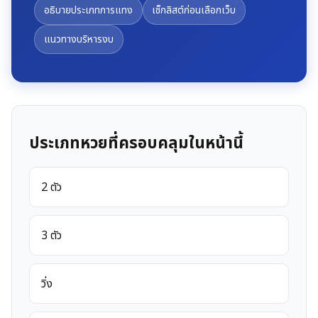
อธิบายประเภทการแทง
เช็กลิสต์ก่อนเลือกเว็บ
แนวทางบริหารงบ
ประเภทหวยที่ครอบคลุมในหน้านี้
2 ตัว
3 ตัว
วิ่ง