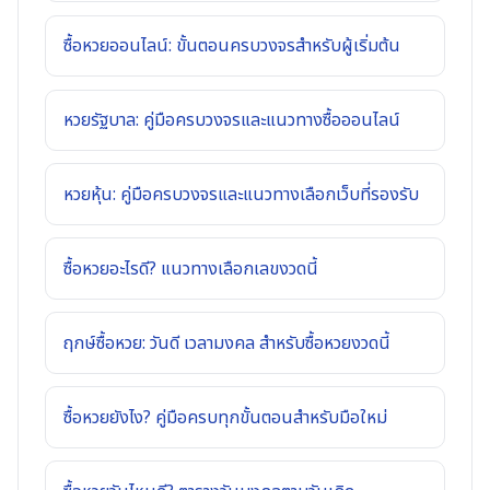
ซื้อหวยออนไลน์: ขั้นตอนครบวงจรสำหรับผู้เริ่มต้น
หวยรัฐบาล: คู่มือครบวงจรและแนวทางซื้อออนไลน์
หวยหุ้น: คู่มือครบวงจรและแนวทางเลือกเว็บที่รองรับ
ซื้อหวยอะไรดี? แนวทางเลือกเลขงวดนี้
ฤกษ์ซื้อหวย: วันดี เวลามงคล สำหรับซื้อหวยงวดนี้
ซื้อหวยยังไง? คู่มือครบทุกขั้นตอนสำหรับมือใหม่